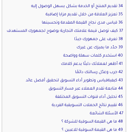
34 تقديم المنتج أو الخدمة بشكل يسهل الوصول إليه
35 تعزيز العلاقة من خلال تقديم مزايا إضافية
36 قياس مدى نجاح القيمة المقدمة وتحسينها
37 كيف توصل قيمة علامتك التجارية بوضوح لجمهورك المستهدف
38 تعرف على جمهورك جيدًا
39 حدّد ما يميزك عن غيرك
40 استخدم كلمات سهلة وواضحة
41 أظهر لعملائك دليلًا يدعم كلامك
42 جرب وعدّل رسالتك دائمًا
43 كيفيةقياس وتطوير أداء التسويق لتحقيق أفضل عائد
44 متابعة تقدم العملاء عبر مسار التسويق
45 تحليل أداء قنوات التسويق المختلفة
46 تقييم نتائج الحملات التسويقية الفردية
47 الأسئلة الشائعة
48 ما هي القيمة السوقية للشركة ؟
49 ما هي القيمة السوقية للاعبين ؟