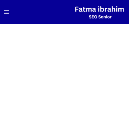
خطي
لى
لمحتوى