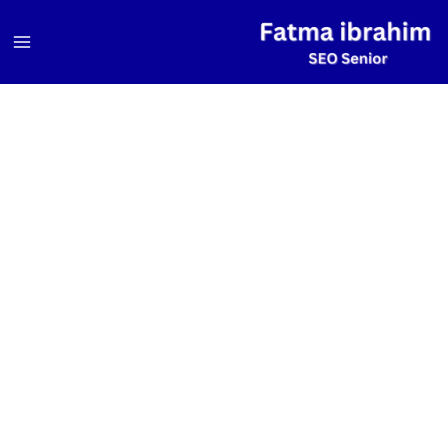
خطي
لى
لمحتوى