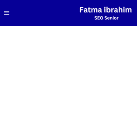
خطي
لى
لمحتوى