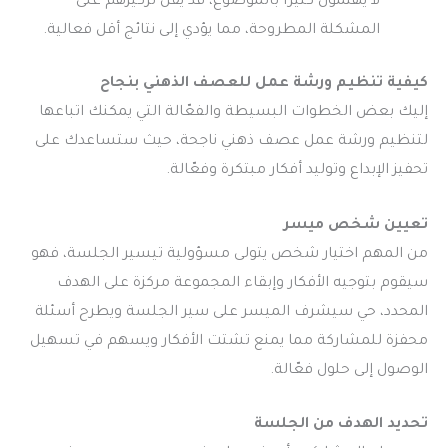
لا يهتمون كثيرًا بالموضوع، قد يقل تركيزهم على
المشكلة المطروحة، مما يؤدي إلى نتائج أقل فعالية.
كيفية تنظيم ورشة عمل للعصف الذهني بنجاح
إليك بعض الخطوات البسيطة والفعّالة التي يمكنك اتباعها
لتنظيم ورشة عمل عصف ذهني ناجحة، حيث ستساعدك على
تحفيز الإبداع وتوليد أفكار مبتكرة وفعّالة.
تعيين شخص ميسر
من المهم اختيار شخص يتولى مسؤولية تيسير الجلسة، فهو
سيقوم بتوجيه الأفكار وإبقاء المجموعة مركزة على الهدف
المحدد، حي سيشرف الميسر على سير الجلسة ويطرح أسئلة
محفزة للمشاركة مما يمنع تشتت الأفكار ويسهم في تسهيل
الوصول إلى حلول فعّالة.
تحديد الهدف من الجلسة