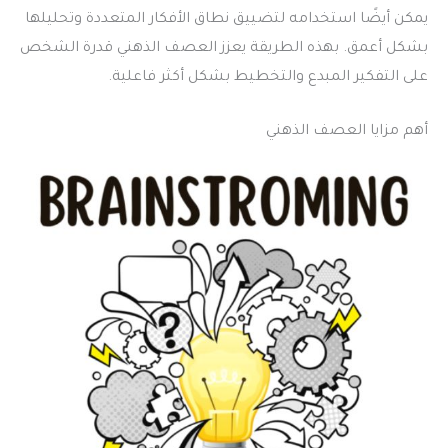
يمكن أيضًا استخدامه لتضييق نطاق الأفكار المتعددة وتحليلها
بشكل أعمق. بهذه الطريقة يعزز العصف الذهني قدرة الشخص
على التفكير المبدع والتخطيط بشكل أكثر فاعلية.
أهم مزايا العصف الذهني