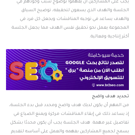
يجب على المشاركين أن يفهموا بوضوح سبب وجودهم في
الجلسة والهدف الذي يسعون لتحقيقه، توضيح السياق
والهدف يساعد في توجيه المناقشات ويجعل كل فرد في
المجموعة يعمل نحو تحقيق نفس الهدف مما يجعل الجلسة
أكثر إنتاجية وفعالية.
تحديد هدف واضح
من المهم أن يكون لديك هدف واضح ومحدد قبل بدء الجلسة،
إذ يساعد ذلك في إبقاء المناقشات مركزة ويمنع الضياع في
تفاصيل غير مهمة. هدف الجلسة يجب أن يكون محددًا بشكل
يسمح لجميع المشاركين بفهمه والعمل على أساسه لتقديم