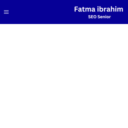
خطي
لى
لمحتوى