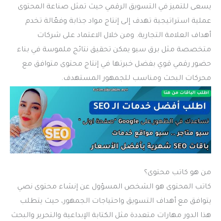
يسعى للتميز في التسويق الرقمي حيث تمثل صناعة المحتوى
عملية استراتيجية تهدف إلى إنتاج مواد جذابة وفعّالة تخدم
أهداف العلامة التجارية. ومن خلال الاعتماد على شركات
متخصصة مثل برق سيو يمكن تحقيق نتائج ملموسة في بناء
حضور رقمي قوي بفضل خبرتها في إنتاج محتوى متوافق مع
محركات البحث ومناسب للجمهور المستهدف.
من هو كاتب محتوى؟
كاتب المحتوى هو الشخص المسؤول عن إنشاء محتوى نصي
يتوافق مع أهداف التسويق واحتياجات الجمهور، حيث يتطلب
هذا الدور مهارات متعددة مثل الكتابة الإبداعية والتحرير والبحث