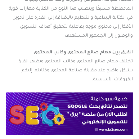
المخططة مسبقًا ويتطلب هذا النوع من الكتابة مهارات قوية
في الكتابة الإبداعية والتنظيم بالإضافة إلى القدرة على تحويل
الأفكار إلى محتوى موجه بفاعلية لتحقيق أهداف التسويق
والوصول إلى الجمهور المستهدف.
الفرق بين مهام صانع المحتوى وكاتب المحتوى
تختلف مهام صانع المحتوى وكاتب المحتوى ويظهر الفرق
بشكل واضح عند مقارنة صناعة المحتوى وكتابته. إليكم
الفروقات الأساسية: