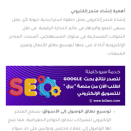
أهمية إنشاء متجر إلكتروني
إنشاء متجر إلكتروني يمثل خطوة استراتيجية حيوية لأي عمل
يسعى للنمو والازدهار في عالم التجارة الرقمية. في ظل
التحولات المتسارعة في سلوك المستهلكين، أصبحت المتاجر
الإلكترونية أداة لا غنى عنها لتوسيع نطاق الأعمال وتعزيز
المبيعات.
توسيع نطاق الوصول إلى الأسواق:
يسمح المتجر
الإلكتروني للشركات بتجاوز الحواجز الجغرافية، مما يتيح
لها الوصول إلى عملاء محليين ودوليين على حد سواء.