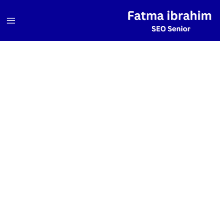
خطي
لى
لمحتوى