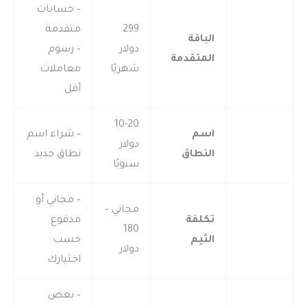
– حسابات
299
متقدمة
الباقة
دولار
– رسوم
المتقدمة
شهريًا
معاملات
أقل
10-20
اسم
– شراء اسم
دولار
النطاق
نطاق جديد
سنويًا
– مجاني أو
مجاني –
تكلفة
مدفوع
180
الثيم
حسب
دولار
اختيارك
– بعض