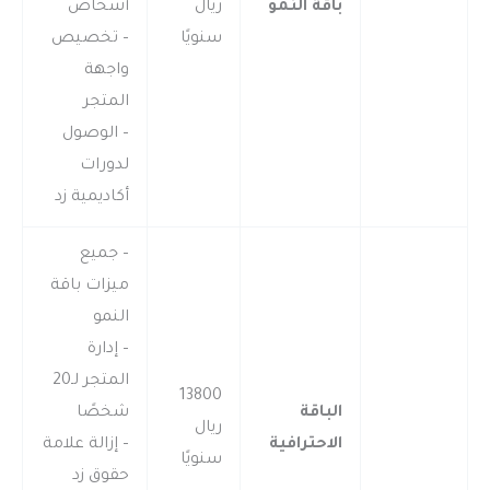
باقة النمو
ريال
أشخاص
سنويًا
– تخصيص
واجهة
المتجر
– الوصول
لدورات
أكاديمية زد
– جميع
ميزات باقة
النمو
– إدارة
المتجر لـ20
13800
الباقة
شخصًا
ريال
الاحترافية
– إزالة علامة
سنويًا
حقوق زد