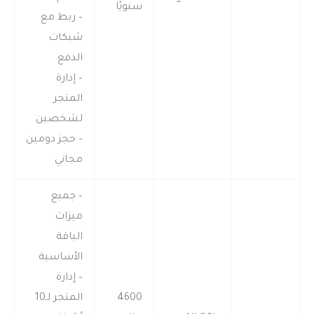
سنويًا
– ربط مع
شبكات
الدفع
– إدارة
المتجر
لشخصين
– حجز دومين
مجاني
– جميع
ميزات
الباقة
الأساسية
– إدارة
4600
المتجر لـ10