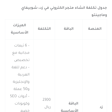
جدول
تكلفة انشاء متجر الكتروني
في زد، شوبيفاي
وماجينتو
الميزات
المنصة
الباقة
التكلفة
الأساسية
– 6 ثيمات
مجانية مع
تخصيص
– دعم للغة
العربية
والإنجليزية
و50 عملة
– أدوات SEO
2300
الباقة
وكوبونات
زد
ريال
الأساسية
خصم