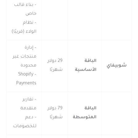
– بناء قالب
خاص
– نظام
الولاء (قريبًا)
– إدارة
منتجات غير
الباقة
29 دولار
شوبيفاي
محدودة
الأساسية
شهريًا
– Shopify
Payments
– تقارير
الباقة
79 دولار
متقدمة
المتوسطة
شهريًا
– دعم
للخصومات