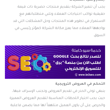
يجب أن تتميز الشركة بتقديم منتجات حصرية ذات قيمة
حقيقية تواكب احتياجات العملاء وتلبي متطلباتهم مع
الاستمرار في تطوير هذه المنتجات وحل المشكلات التي قد
يواجهها العملاء مما يعزز مكانة الشركة كمؤثر رئيسي في
السوق.
التحكم في العروض الترويجية
ينبغي توخي الحذر في تقديم العروض وتجنب الإسراف فيها،
حيث يجب اختيار اللحظات المناسبة لتقديم العروض المميزة
والحرص على أن يكون العميل متلهفاً لها مما يضمن فاعلية