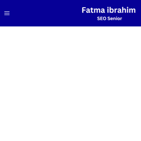
خطي
لى
لمحتوى