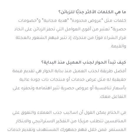
ما هي الكلمات الأكثر جذبًا للزبائن؟
كلمات مثل “عروض محدودة” “هدية مجانية” و”خصومات
حصرية” تعتبر من أقوى العوامل التي تحفز الزبائن على اتخاذ
قرار الشراء فورًا من متجرك إذ تثير فيهم الشعور بالعجلة
والقيمة.
كيف تبدأ الحوار لجذب العميل منذ البداية؟
أفضل طريقة لجذب العميل منذ بداية الحوار هي تقديم قيمة
حقيقية له مثل عرض خدمات أو منتجات ذات جودة عالية
بأسعار تنافسية أو عروض حصرية تثير اهتمامه وتحفزه على
التفاعل معك.
في الختام يمكن القول أن
اساليب جذب العملاء والتفوق علي
المنافسين
تتطلب مزيجًا من التفكير الاستراتيجي والابتكار
المستمر. فمن خلال فهم جمهورك المستهدف وتقديم خدمات