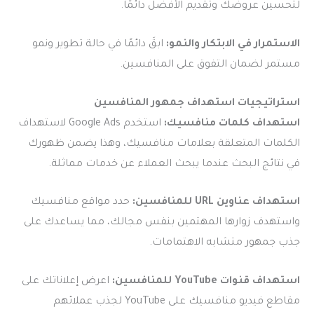
لتحسين عروضك وتقديم الأفضل دائمًا.
الاستمرار في الابتكار والنمو:
ابقَ دائمًا في حالة تطوير ونمو
مستمر لضمان التفوق على المنافسين.
استراتيجيات استهداف جمهور المنافسين
استهداف كلمات منافسيك:
استخدم Google Ads لاستهداف
الكلمات المتعلقة بعلامات منافسيك، وهذا يضمن ظهورك
في نتائج البحث عندما يبحث العملاء عن خدمات مماثلة.
استهداف عناوين URL للمنافسين:
حدد مواقع منافسيك
واستهدف زوارها المهتمين بنفس مجالك، مما يساعدك على
جذب جمهور متشابه الاهتمامات.
استهداف قنوات YouTube للمنافسين:
اعرض إعلاناتك على
مقاطع فيديو منافسيك على YouTube لجذب عملائهم