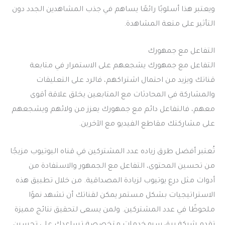
ويعتبر هذا أسلوبًا رائعًا يساهم في جذب المشاهدين الجدد دون
التأثير على متعة المشاهدة.
التفاعل مع جمهورك
التفاعل مع جمهورك يشجعهم على الاستمرار في متابعة
قناتك ويزيد من احتمال اشتراكهم، فالرد على التعليقات
والمشاركة في المحادثات مع المتابعين يخلق علاقة أقوى
معهم، فالتفاعل دائم مع جمهورك يعزز من ولائهم ويشجعهم
على مشاركتك مقاطع الفيديو مع الآخرين.
تُعتبر أفضل طرق زياده عدد المشتركين في قناه اليوتيوب مزيجًا
من تحسين المحتوى، التفاعل مع الجمهور والاستفادة من
أدوات مثل درع يوتيوب لزيادة المصداقية. من خلال تطبيق هذه
الاستراتيجيات بشكل مستمر يمكن لقناتك أن تشهد نموًا
ملحوظًا في عدد المشتركين. ولمن يسعى لتحقيق نتائج مميزة
تقدم شركة برق سيو خدمات متخصصة تساعدك على تحسين