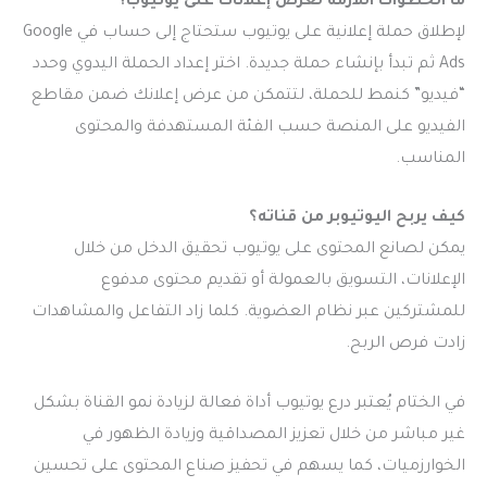
ما الخطوات اللازمة لعرض إعلانات على يوتيوب؟
لإطلاق حملة إعلانية على يوتيوب ستحتاج إلى حساب في Google
Ads ثم تبدأ بإنشاء حملة جديدة. اختر إعداد الحملة اليدوي وحدد
“فيديو” كنمط للحملة، لتتمكن من عرض إعلانك ضمن مقاطع
الفيديو على المنصة حسب الفئة المستهدفة والمحتوى
المناسب.
كيف يربح اليوتيوبر من قناته؟
يمكن لصانع المحتوى على يوتيوب تحقيق الدخل من خلال
الإعلانات، التسويق بالعمولة أو تقديم محتوى مدفوع
للمشتركين عبر نظام العضوية. كلما زاد التفاعل والمشاهدات
زادت فرص الربح.
في الختام يُعتبر درع يوتيوب أداة فعالة لزيادة نمو القناة بشكل
غير مباشر من خلال تعزيز المصداقية وزيادة الظهور في
الخوارزميات، كما يسهم في تحفيز صناع المحتوى على تحسين