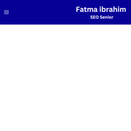
خطي
لى
لمحتوى