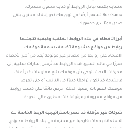
مشابه بهدف تبادل الروابط أو كتابة محتوى مشترك.
BuzzSumo تسهم أيضًا في توجيهك نحو إنشاء محتوى يلقى
صدى قويًا لدى جمهورك.
أبرز الأخطاء في بناء الروابط الخلفية وكيفية تتجنبها
روابط من مواقع مشبوهة تضعف سمعة موقعك
الاعتماد على روابط من مصادر غير موثوقة يُعد من أكثر الأخطاء
ضررًا في عالم السيو. هذه الروابط قد تُرسل إشارات سلبية إلى
محركات البحث، توحي بأن موقعك يتبع ممارسات غير آمنة،
فالنتيجة قد تكون تراجعًا كبيرًا في الترتيب أو حتى تعرض
موقعك لعقوبات رقمية. لذلك احرص دائمًا على كسب روابط
من مواقع معروفة وموثوقة ذات محتوى عالي الجودة.
شركات غير مؤهلة قد تضر باستراتيجية الربط الخاصة بك
الاستعانة بجهات خارجية غير محترفة في بناء الروابط قد يؤدي