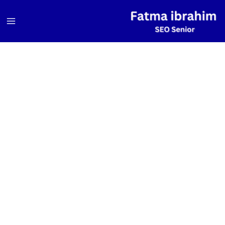
خطي
لى
لمحتوى