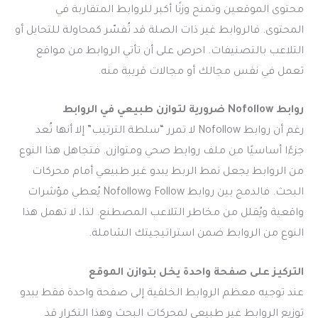
محتوى الموقعين وتمنح وزنًا أكبر للروابط المتقاربة في
المحتوى. فالروابط غير ذات الصلة قد تُفسّر كمحاولة للتحايل أو
التلاعب بالتصنيفات. احرص على أن تأتي الروابط من مواقع
تعمل في نفس مجالك أو مجالات قريبة منه.
روابط Nofollow ضرورية لتوازن طبيعي في الروابط
رغم أن روابط Nofollow لا تمرر “سلطة الترتيب” إلا أنها تُعد
جزءًا أساسيًا من ملف روابط صحي ومتوازن. فتجاهل هذا النوع
من الروابط يجعل نمط الربط يبدو غير طبيعي أمام محركات
البحث. فالدمج بين روابط Follow وNofollow يُعطي مؤشرات
واقعية ويُقلل من مخاطر التلاعب المصطنع. لذا، لا تهمل هذا
النوع من الروابط ضمن استراتيجيتك الشاملة.
التركيز على صفحة واحدة يخل بتوازن الموقع
عند توجيه معظم الروابط الخلفية إلى صفحة واحدة فقط يبدو
توزيع الروابط غير طبيعي لمحركات البحث وهذا التكرار قد