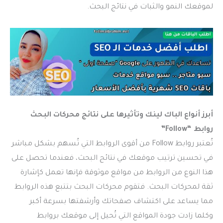
لموقعك النمو والثبات في نتائج البحث.
أبرز أنواع الباك لينك وتأثيرها على نتائج محركات البحث
روابط “Follow”
تُعتبر روابط Follow من أقوى الروابط التي تُسهم بشكل مباشر
في تحسين ترتيب موقعك في نتائج البحث، فعندما تحصل على
هذا النوع من الروابط من مواقع موثوقة فإنها تعمل كإشارة
ثقة لمحركات البحث. فتقوم محركات البحث بتتبع هذه الروابط
مما يساعد على اكتشاف صفحاتك وأرشفتها بسرعة أكبر
وكلما زادت جودة المواقع التي تُحيل إلى موقعك بروابط