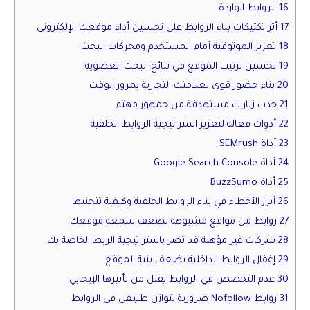
16 الروابط الواردة
17 أثر تكتيكات بناء الروابط على تحسين أداء موقعك الإلكتروني
18 تعزيز الموثوقية أمام المستخدم ومحركات البحث
19 تحسين ترتيب الموقع في نتائج البحث العضوية
20 بناء حضور قوي لعلامتك التجارية بمرور الوقت
21 جذب زيارات مستهدفة من جمهور مهتم
22 أدوات فعالة لتعزيز استراتيجية الروابط الخلفية
23 أداة SEMrush
24 أداة Google Search Console
25 أداة BuzzSumo
26 أبرز الأخطاء في بناء الروابط الخلفية وكيفية تتجنبها
27 روابط من مواقع مشبوهة تضعف سمعة موقعك
28 شركات غير مؤهلة قد تضر باستراتيجية الربط الخاصة بك
29 إغفال الروابط الداخلية يضعف بنية الموقع
30 عدم التخصص في الروابط يقلل من تأثيرها الإيجابي
31 روابط Nofollow ضرورية لتوازن طبيعي في الروابط