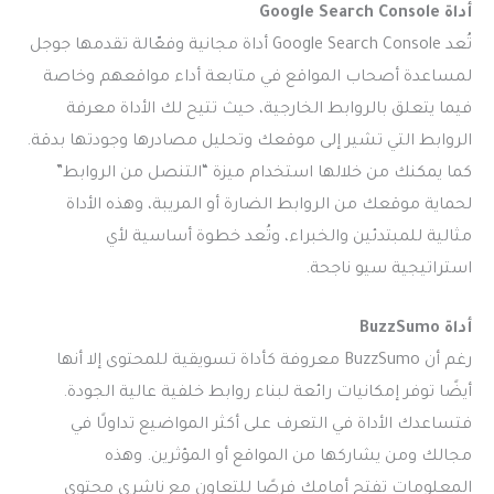
أداة Google Search Console
تُعد Google Search Console أداة مجانية وفعّالة تقدمها جوجل
لمساعدة أصحاب المواقع في متابعة أداء مواقعهم وخاصة
فيما يتعلق بالروابط الخارجية، حيث تتيح لك الأداة معرفة
الروابط التي تشير إلى موقعك وتحليل مصادرها وجودتها بدقة.
كما يمكنك من خلالها استخدام ميزة “التنصل من الروابط”
لحماية موقعك من الروابط الضارة أو المريبة، وهذه الأداة
مثالية للمبتدئين والخبراء، وتُعد خطوة أساسية لأي
استراتيجية سيو ناجحة.
أداة BuzzSumo
رغم أن BuzzSumo معروفة كأداة تسويقية للمحتوى إلا أنها
أيضًا توفر إمكانيات رائعة لبناء روابط خلفية عالية الجودة.
فتساعدك الأداة في التعرف على أكثر المواضيع تداولًا في
مجالك ومن يشاركها من المواقع أو المؤثرين. وهذه
المعلومات تفتح أمامك فرصًا للتعاون مع ناشري محتوى