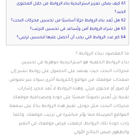
61 كيف يمكن تعزيز استراتيجية بناء الروابط من خلال المحتوى
الجيد؟
62 هل يُعد بناء الروابط جزءًا أساسيًا من تحسين محركات البحث؟
63 هل شراء الروابط آمن ويُساعد في تحسين الترتيب؟
64 كم عدد الروابط التي يجب أن أحصل عليها لتحسين ترتيبي؟
ما المقصود ببناء الروابط ؟
بناء الروابط الخلفية هو استراتيجية جوهرية في تحسين
محركات البحث حيث يعتمد على الحصول على روابط تشير إلى
صفحات موقعك من مواقع إلكترونية أخرى سواء عبر نصوص
أو صور أو محتوى مرئي. وهذه الروابط لا تُعد مجرد إشارات
تقنية بل تُعتبر تصويتًا ضمنيًا على جودة ومصداقية موقعك.
محركات البحث مثل جوجل، تقيم هذه الروابط بناءً على سمعة
المواقع المرسِلة مما يؤثر مباشرة في ترتيب موقعك. وكلما
زادت جودة تلك الروابط، ارتفعت فرص موقعك في التميز
والظهور ضمن النتائج الأولى.