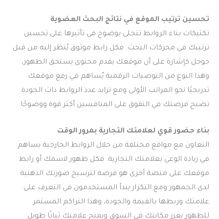
تحسين ترتيب الموقع في نتائج البحث العضوية
تكتيكات بناء الروابط تتجلى بوضوح في تأثيرها على تحسين
ترتيبك في محركات البحث. فكل رابط موثوق يُنظر إليه من قبل
جوجل كإشارة على أن موقعك يقدم محتوى يستحق الظهور،
وهذا النوع من التوصيات الرقمية يُساهم في رفع موقعك
تدريجيًا نحو المراتب الأولى ومع تزايد عدد الروابط ذات الجودة
تصبح فرصتك في التفوق على المنافسين أكثر قوة ووضوحًا.
بناء حضور قوي لعلامتك التجارية بمرور الوقت
التعاون مع مواقع مختلفة من خلال الروابط الخارجية يساهم
في زيادة الوعي بعلامتك التجارية. فكل ظهور لاسمك أو رابط
موقعك على منصة أخرى هو فرصة لترسيخ صورتك الذهنية
لدى الجمهور ومع التكرار يبدأ المستخدمون في التعرف على
علامتك وربطها بالقيمة والجودة، وهذا التراكم المستمر
للظهور يعزز مكانتك في السوق ويمنح علامتك ثباتًا طويل