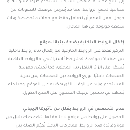
إلى نتائج عكسية. فبعض الشركات تستخدم طرقًا عشوائية أو
سبامية لجمع الروابط، مما قد يُعرض موقعك للعقوبات من
جوجل. فمن المهم أن تتعامل فقط مع جهات متخصصة وذات
سمعة موثوقة في هذا المجال.
إغفال الروابط الداخلية يضعف بنية الموقع
التركيز فقط على الروابط الخارجية مع إهمال بناء روابط داخلية
بين صفحات موقعك يُعتبر خطأ استراتيجي. فالروابط الداخلية
تُسهّل على الزائر التنقل بين المحتوى كما تُحسّن فهرسة
الصفحات داخليًا. توزيع الروابط بين الصفحات يعزز تجربة
المستخدم ويزيد من الوقت الذي يقضيه على الموقع. وهذا كله
يُسهم في تحسين ترتيبك العضوي على المدى الطويل.
عدم التخصص في الروابط يقلل من تأثيرها الإيجابي
الحصول على روابط من مواقع لا علاقة لها بتخصصك يقلل من
قوة وفائدة هذه الروابط. فمحركات البحث تُقيّم الصلة بين