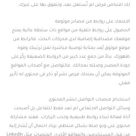
لك اقتناص فرص لم تُستغل بعد، وتتفوق بها على غيرك.
الاعتماد على روابط من مصادر موثوقة
الحصول على روابط خلفية من مواقع ذات سلطة عالية يمنح
موقعك مصداقية إضافية لدى محركات البحث. فالرابط من
موقع موثوق يُعد بمثابة توصية مباشرة تعزز ترتيبك وقوة
ظهورك. بدلاً من جمع عدد كبير من الروابط الضعيفة ركّز على
جودة المصدر وصلته بمجالك. فالتواصل مع أصحاب المواقع
الموثوقة يمكن أن يمنحك فرص نشر أو ذكر في محتوى له تأثير
فعلي.
استخدام منصات التواصل لنشر المحتوى
وسائل التواصل الاجتماعي لم تعد فقط للتفاعل بل أصبحت
أداة فعالة لبناء روابط طبيعية وجذب الزيارات. فعند مشاركة
محتوى غني وذو صلة بشكل منتظم، يزداد احتمال أن يُشار إليه
من قبل المستخدمين والمواقع الأخرى. المنصات مثل LinkedIn