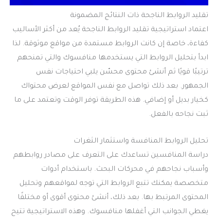
تقليد الروابط الناجحة ذات النتائج المضمونة
اعتماد استراتيجية تقليد الروابط الناجحة يُعد من أكثر الأساليب
كفاءة، خاصة إن كانت الروابط مستمدة من مواقع موثوقة. لذا
ابدأ بتحليل الروابط التي يستخدمها منافسوك والتي تمنحهم
ترتيبًا قويًا ثم أنشئ محتوى محسّن يلبي احتياجات نفس
الجمهور. بعد ذلك تواصل مع نفس المواقع لعرض محتواك
كخيار بديل أو إضافي. هذه الطريقة توفر الوقت وتعتمد على ما
ثبت نجاحه بالفعل.
تحليل الروابط المنافسة واستثمار الثغرات
دراسة المنافسين تساعدك على التعرف على مصادر روابطهم
وأسباب نجاحهم في محركات البحث. باستخدام أدوات
متخصصة يمكنك تتبع الروابط التي توجه لمواقعهم وتحليل
المحتوى المرتبط بها. بعد ذلك، أنشئ محتوى أقوى أو مختلفًا
يغطي الجوانب التي أغفلها منافسوك. وهذه الاستراتيجية تتيح