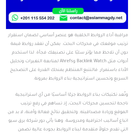
مراقبة أداء الروابط الخلفية هو عنصر أساسي لضمان استقرار
ترتيب موقعك في محركات البحث. يمكن أن تفقد روابط قيمة
دون أن تلاحظ مما يؤثر سلبًا على تصنيفك فجأة. لذا استخدم
أدوات مثل Backlink Watch وAhrefs لمتابعة التغيرات وتحليل
الأداء باستمرار. فالتتبع المنتظم يمنحك القدرة على التصحيح
السريع وتحسين استراتيجية بناء الروابط بمرونة.
وتُعد تكتيكات بناء الروابط جزءًا أساسيًا من أي استراتيجية
ناجحة لتحسين محركات البحث، إذ تساهم في رفع ترتيب
الموقع وزيادة مصداقيته. ولتحقيق نتائج فعالة وآمنة، لا بد من
اتباع أساليب احترافية ومدروسة. وهنا يأتي دور شركة برق سيو
التي تقدم حلولاً متقدمة لبناء الروابط بجودة عالية تضمن