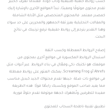
كسب روابط خلفية طبيعية وذات جودة. فعندما تُعرف كخبير
تقدم محتوى موثوقًا ومفيدًا، تبدأ المواقع الأخرى بالإشارة إليك
كمصدر معتمد. فالمحتوى المتخصص مثل الأدلة الشاملة
والمقالات التحليلية يعزز ثقة الجمهور والمحررين على حد سواء
وهذا التقدير يترجم إلى روابط حقيقية ترفع ترتيبك في نتائج
البحث.
إصلاح الروابط المعطلة وكسب الثقة
استبدال الروابط المكسورة في مواقع أخرى بمحتوى من
موقعك هو تكتيك ذكي وفعّال في بناء الروابط. عبر أدوات مثل
Ahrefs أو Screaming Frog، يمكنك العثور على روابط معطلة
في مواقع ذات صلة. حينها تقدم محتواك الجيد كبديل مناسب
مما يفيد صاحب الموقع ويكسبك رابطًا قويًا. هذه الطريقة
مفيدة للطرفين وتُظهرك كجهة موثوقة تقدم حلولاً فورية.
تطبيق تقنية ناطحة السحاب للمحتوى