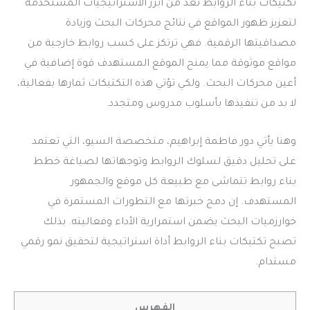
تكتيكات بناء الروابط
تُعد من أبرز الاستراتيجيات المستخدمة
لتعزيز ظهور المواقع في نتائج محركات البحث وزيادة
مصداقيتها الرقمية. فهي ترتكز على كسب روابط خارجية من
مواقع موثوقة مما يمنح الموقع المستهدف قوة إضافية في
أعين محركات البحث. ولكي تؤتي هذه التكتيكات ثمارها بفعالية،
لا بد من تنفيذها بأسلوب مدروس ومتجدد.
وهنا يأتي دور فاطمة إبراهيم، متخصصة السيو، التي تعتمد
على تحليل دقيق لسلوك الروابط وتوجهاتها لصياغة خطط
بناء روابط تتماشى مع طبيعة كل موقع والجمهور
المستهدف. إن دمج خبرتها مع التطورات المستمرة في
خوارزميات البحث يضمن استمرارية الأداء وفعاليته. بذلك
تصبح تكتيكات بناء الروابط أداة استراتيجية لتحقيق نمو رقمي
مستدام.
الفهرس