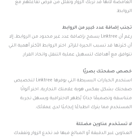
الغامضة لأنها قد تربك الزوار وتقلل من فرص تفاعلهم مع
الروابط.
تجنب إضافة عدد كبير من الروابط
رغم أن Linktree يسمح بإضافة عدد غير محدود من الروابط، إلا
أن كثرتها قد تسبب الحيرة للزائر. اختر الروابط الأكثر أهمية التي
تتوافق مع أهدافك لتسهيل عملية التنقل واتخاذ القرار.
خصص صفحتك بصريًا
استخدم الخيارات البسيطة التي يوفرها Linktree لتخصيص
صفحتك بشكل يعكس هوية علامتك التجارية، اختر ألوانًا
متناسقة وتصميمًا جذابًا يُظهر الاحترافية ويسهل تجربة
المستخدم مما يترك انطباعًا إيجابيًا لدى عملائك.
لا تستخدم عناوين مضللة
العناوين غير الدقيقة أو المبالغ فيها قد تخدع الزوار وتفقدك