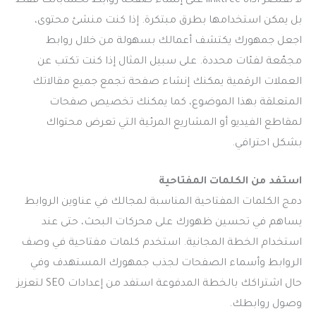
لا تقتصر
اداة linktree
على إنشاء صفحة روابط لحساباتك فقط
بل يمكن استخدامها بطرق مبتكرة. إذا كنت منشئ محتوى،
اجعل جمهورك يكتشف أعمالك بسهولة من خلال روابط
مجمّعة لفئات محددة. على سبيل المثال إذا كنت تكتب عن
العملات الرقمية يمكنك إنشاء صفحة تجمع جميع مقالاتك
المتعلقة بهذا الموضوع، كما يمكنك تخصيص صفحات
لمقاطع الفيديو أو المشاريع المرئية التي تعرض محتواك
بشكل احترافي.
استفد من الكلمات المفتاحية
دمج الكلمات المفتاحية المناسبة لمجالك في عناوين الروابط
يساهم في تحسين ظهورك على محركات البحث، حتى عند
استخدام الخطة المجانية. استخدم كلمات مفتاحية في وصف
الروابط وأسماء الصفحات لجذب جمهورك المستهدف وفي
حال اشتراكك بالخطة المدفوعة استفد من إعدادات SEO لتعزيز
وصول روابطك.