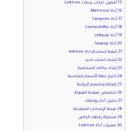
15 أفضل خيارات بديلة لـ Linktree
16 أداة Metricool
17 أداة Campsite
18 أداة ContactInBio
19 أداة Linkpop
20 أداة Swipop
21 كيفية استخدام اداة linktree
22 إنشاء حساب جديد
23 إعداد بياناتك الشخصية
24 اختيار خطة الأسعار المناسبة
25 إضافة وتصميم الروابط
26 تخصيص صفحة الهبوط
27 تحليل أداء روابطك
28 ضبط الإعدادات المتقدمة
29 مشاركة رابطك الخاص
30 مميزات أداة Linktree