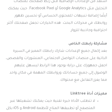
استفد من الإعدادات الإضافية مثل ربط صفحتك بمنصات
التحليل مثل Google Analytics أو Facebook Pixel. حيث يمكنك
أيضًا إضافة تنبيهات للمحتوى الحساس أو تحسين ظهور
روابطك في محركات البحث. هذه الخيارات تجعل صفحتك أكثر
احترافية وجاذبية للزوار.
مشاركة رابطك الخاص
بعد إكمال جميع الإعدادات شارك رابطك المميز في السيرة
الذاتية على منصات التواصل الاجتماعي، المنشورات والقصص،
اجعل جمهورك على دراية بوجود هذا الرابط ليسهل عليهم
الوصول إلى جميع حساباتك وروابطك المهمة في مكان واحد
مما يعزز التفاعل مع محتواك.
مميزات أداة Linktree
لا تتطلب الأداة خبرة تقنية حيث يمكنك تشغيلها عبر
المتصفح أو تطبيقها المتاح لأنظمة Android و iOS بكل