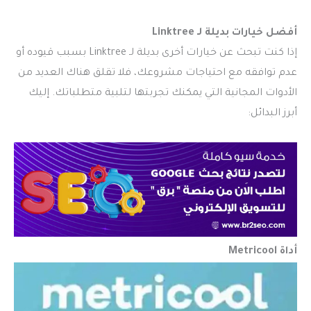
أفضل خيارات بديلة لـ Linktree
إذا كنت تبحث عن خيارات أخرى بديلة لـ Linktree بسبب قيوده أو
عدم توافقه مع احتياجات مشروعك، فلا تقلق هناك العديد من
الأدوات المجانية التي يمكنك تجربتها لتلبية متطلباتك. إليك
أبرز البدائل:
أداة
Metricool