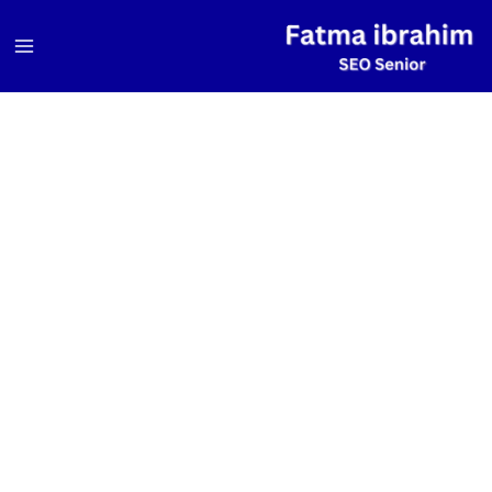
خطي
لى
لمحتوى