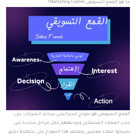
ما هو القمع التسويقي Marketing Funnel؟
القمع التسويقي هو نموذج استراتيجي يساعد الشركات على
جذب العملاء المحتملين وتوجيههم خلال مراحل محددة حتى
يصبحوا عملاء فعليين، ويعتمد هذا النموذج على تخطيط دقيق