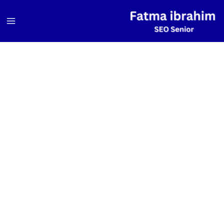
خطي
لى
لمحتوى