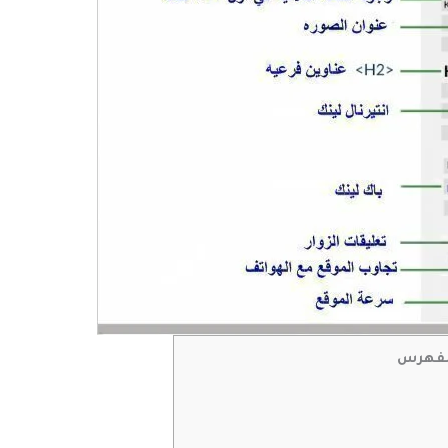
لفهرس