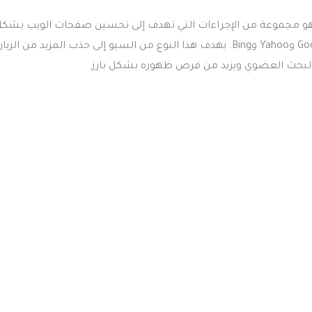
 هو مجموعة من الإجراءات التي تهدف إلى تحسين صفحات الويب بشك
فردي للحصول على تصنيف أعلى في نتائج محركات البحث مثل Google وYahoo وBing. يهدف هذا النوع من السيو إلى جذب المزيد من ا
البحث العضوي ويزيد من فرص ظهوره بشكل بارز.