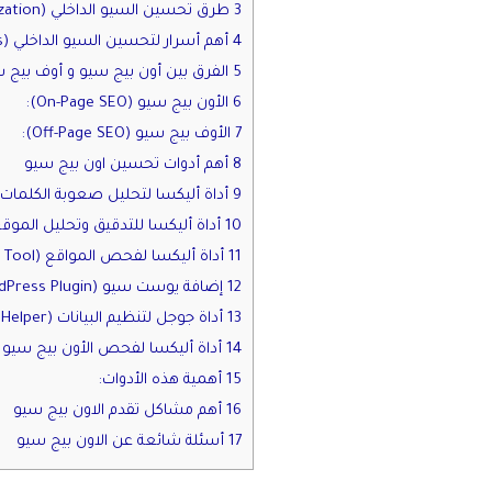
3 طرق تحسين السيو الداخلي (On-Page SEO Optimization)
4 أهم أسرار لتحسين السيو الداخلي (On-Page SEO Secrets)
5 الفرق بين أون بيج سيو و أوف بيج سيو
6 الأون بيج سيو (On-Page SEO):
7 الأوف بيج سيو (Off-Page SEO):
8 أهم أدوات تحسين اون بيج سيو
9 أداة أليكسا لتحليل صعوبة الكلمات المفتاحية (Alexa Keyword Difficulty Tool):
10 أداة أليكسا للتدقيق وتحليل الموقع (Alexa SEO Audit Tool):
11 أداة أليكسا لفحص المواقع (Alexa Site Overview Tool):
12 إضافة يوست سيو (Yoast SEO WordPress Plugin):
13 أداة جوجل لتنظيم البيانات (Google Structured Data Markup Helper):
14 أداة أليكسا لفحص الأون بيج سيو (Alexa On-Page SEO Checker):
15 أهمية هذه الأدوات:
16 أهم مشاكل تقدم الاون بيج سيو
17 أسئلة شائعة عن الاون بيج سيو