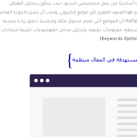
ءًا أساسيًا من عمل متخصصي السيو، حيث يبدأون بتحليل الهيكل
 هو العمود الفقري لأي موقع إلكتروني، ويجب أن يتميز بالجودة العالية
والتوافق مع احتياجات الجمهور المستهدف. أظهرت دراسة من HubSpot أن المواقع التي تقدم محتوىً قيّمًا ومناسبًا تحقق زيادة بنسبة
 بسيطة، معلومات دقيقة، وتحليل شامل للموضوعات لتلبية احتياجات