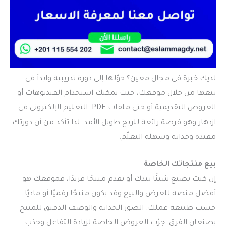
لديك خبرة في مجال معين؟ حوّلها إلى دورة تدريبية وابدأ في
بيعها من خلال موقعك، حيث يمكنك استخدام الفيديوهات أو
العروض التقديمية أو حتى ملفات PDF. التعليم الإلكتروني في
ازدهار وهو فرصة رائعة للربح طويل الأمد. لذا تأكد من أن دورتك
مفيدة وجذابة وسهلة التعلّم.
بيع منتجاتك الخاصة
إن كنت تصنع شيئًا بيدك أو تقدم منتجًا فريدًا، فموقعك هو
أفضل منصة للعرض والبيع وقد يكون منتجًا رقميًا أو ماديًا
حسب طبيعة عملك. الصور الجذابة والوصف الدقيق للمنتج
يصنعان الفرق. جرّب العروض الخاصة لزيادة التفاعل وجذب