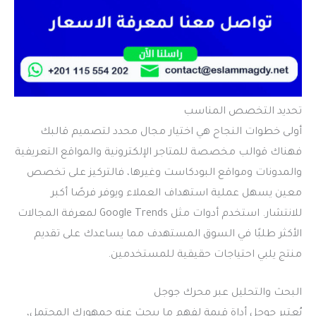
تحديد التخصص المناسب
أولى خطوات النجاح هي اختيار مجال محدد لتصميم قالبك
فهناك قوالب مخصصة للمتاجر الإلكترونية والمواقع التعريفية
والمدونات ومواقع البودكاست وغيرها، فالتركيز على تخصص
معين يسهل عملية استهداف العملاء ويوفر فرصًا أكبر
للانتشار. استخدم أدوات مثل Google Trends لمعرفة المجالات
الأكثر طلبًا في السوق المستهدف مما يساعدك على تقديم
منتج يلبي احتياجات حقيقية للمستخدمين.
البحث والتحليل عبر محرك جوجل
يُعتبر جوجل أداة قيمة لفهم ما يبحث عنه جمهورك المحتمل،