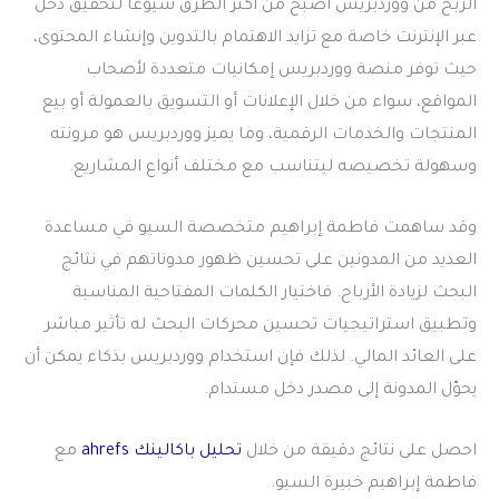
الربح من ووردبريس
أصبح من أكثر الطرق شيوعًا لتحقيق دخل
عبر الإنترنت خاصة مع تزايد الاهتمام بالتدوين وإنشاء المحتوى،
حيث توفر منصة ووردبريس إمكانيات متعددة لأصحاب
المواقع، سواء من خلال الإعلانات أو التسويق بالعمولة أو بيع
المنتجات والخدمات الرقمية، وما يميز ووردبريس هو مرونته
وسهولة تخصيصه ليتناسب مع مختلف أنواع المشاريع.
وقد ساهمت فاطمة إبراهيم متخصصة السيو في مساعدة
العديد من المدونين على تحسين ظهور مدوناتهم في نتائج
البحث لزيادة الأرباح. فاختيار الكلمات المفتاحية المناسبة
وتطبيق استراتيجيات تحسين محركات البحث له تأثير مباشر
على العائد المالي. لذلك فإن استخدام ووردبريس بذكاء يمكن أن
يحوّل المدونة إلى مصدر دخل مستدام.
احصل على نتائج دقيقة من خلال
تحليل باكالينك ahrefs
مع
فاطمة إبراهيم خبيرة السيو.