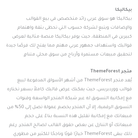
بيكاليكا
بيكاليكا هو سوق عربي رائد متخصص في بيع القوالب
والإضافات ويتبع لشركة حسوب التي تحظى بثقة واهتمام
كبيرين في المنطقة، حيث يوفر بيكاليكا منصة مثالية لعرض
قوالبك واستهداف جمهور عربي مهتم مما يفتح لك فرصًا جيدة
لتحقيق مبيعات مستمرة وأرباح من سوق محلي متنامٍ.
متجر ThemeForest
يُعد متجر ThemeForest من أشهر الأسواق المدفوعة لبيع
قوالب ووردبريس، حيث يمكنك عرض قالبك كاملاً بسعر تختاره
مع إمكانية التسويق له عبر شبكة المتجر الواسعة وقنوات
التسويق الرقمية، إلا أن المتجر يخصم عمولة تصل إلى 50% من
مبيعاتك مع إمكانية تقليل هذه النسبة بناءً على حجم
مبيعاتك أو التنازل عن بعض حقوق القالب لصالح المتجر. رغم
ذلك يبقى ThemeForest خيارًا قويًا وناجحًا للكثير من مطوري