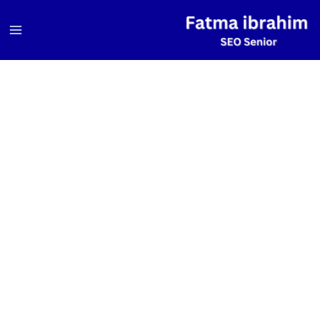
خطي
لى
لمحتوى