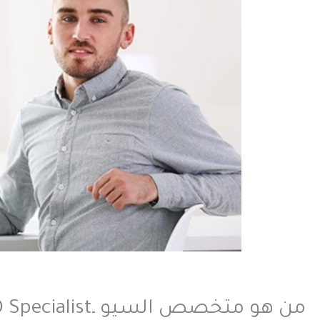
من هو متخصص السيو ـSEO Specialist؟ وما هي مهامه؟