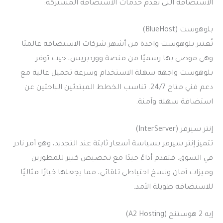
الاستضافة التي تقدم خدمات الاستضافة المشتركة:
بلوهوست (BlueHost)
تُعتبر بلوهوست واحدة من أشهر شركات الاستضافة عالميًا
وهي موصى بها رسميًا من منصة ووردبريس، حيث توفر
بلوهوست واجهة سهلة الاستخدام وسرعة تحميل عالية مع
دعم فني متاح 24/7. تناسب الخطط المبتدئين الباحثين عن
استضافة سهلة وآمنة.
إنتر سيرفر (InterServer)
تتميز إنتر سيرفر بسياسة أسعار ثابتة عند التجديد، وهو أمر نادر
في السوق. فتقدم أداءً جيدًا مع تخصيص كبير للمطورين
وميزات أمان ونسخ احتياطي تلقائي، مما يجعلها خيارًا مثاليًا
للاستضافة طويلة الأمد.
إيه 2 هوستنج (A2 Hosting)