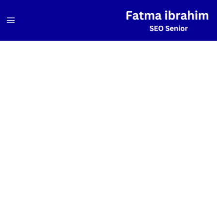
خطي
لى
لمحتوى