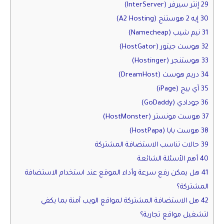
29 إنتر سيرفر (InterServer)
30 إيه 2 هوستنج (A2 Hosting)
31 نيم شيب (Namecheap)
32 هوست جيتور (HostGator)
33 هوستنجر (Hostinger)
34 دريم هوست (DreamHost)
35 آي بيج (iPage)
36 جودادي (GoDaddy)
37 هوست مونستر (HostMonster)
38 هوست بابا (HostPapa)
39 حالات تناسب الاستضافة المشتركة
40 أهم الأسئلة الشائعة
41 هل يمكن رفع سرعة وأداء الموقع عند استخدام الاستضافة
المشتركة؟
42 هل الاستضافة المشتركة لمواقع الويب آمنة بما يكفي
لتشغيل مواقع تجارية؟