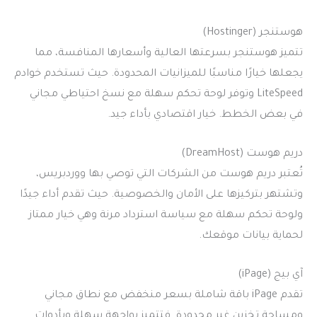
هوستنجر (Hostinger)
تتميز هوستنجر بسرعتها العالية وأسعارها المنافسة، مما
يجعلها خيارًا مناسبًا للميزانيات المحدودة. حيث تستخدم خوادم
LiteSpeed وتوفر لوحة تحكم سهلة مع نسخ احتياطي مجاني
في بعض الخطط. خيار اقتصادي بأداء جيد.
دريم هوست (DreamHost)
تُعتبر دريم هوست من الشركات التي توصي بها ووردبريس،
وتشتهر بتركيزها على الأمان والخصوصية. حيث تقدم أداء جيدًا
ولوحة تحكم سهلة مع سياسة استرداد مرنة وهي خيار ممتاز
لحماية بيانات موقعك.
آي بيج (iPage)
تقدم iPage باقة شاملة بسعر منخفض مع نطاق مجاني
ومساحة تخزين غير محدودة. فتتميز بواجهة سهلة وبأدوات